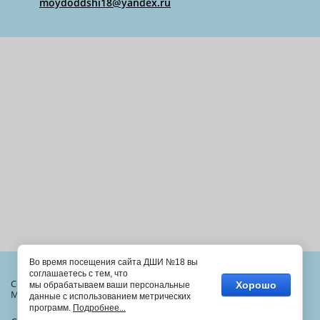
moydoddshi18@yandex.ru
Во время посещения сайта ДШИ №18 вы
соглашаетесь с тем, что
Copyright © 2013 - 2026
Хорошо
мы обрабатываем ваши персональные
МАОУ ДОД "ДШИ №18"
данные с использованием метрических
программ.
Подробнее...