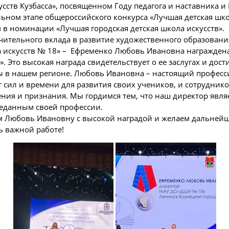
усств Кузбасса», посвященном Году педагога и наставника и 
льном этапе общероссийского конкурса «Лучшая детская шко
 в номинации «Лучшая городская детская школа искусств».
ачительного вклада в развитие художественного образовани
а искусств № 18» – Ефременко Любовь Ивановна награжден
». Это высокая награда свидетельствует о ее заслугах и дос
ы в нашем регионе. Любовь Ивановна – настоящий професси
 сил и времени для развития своих учеников, и сотрудников
ения и признания. Мы гордимся тем, что наш директор явл
еданным своей профессии.
м Любовь Ивановну с высокой наградой и желаем дальнейш
ь важной работе!