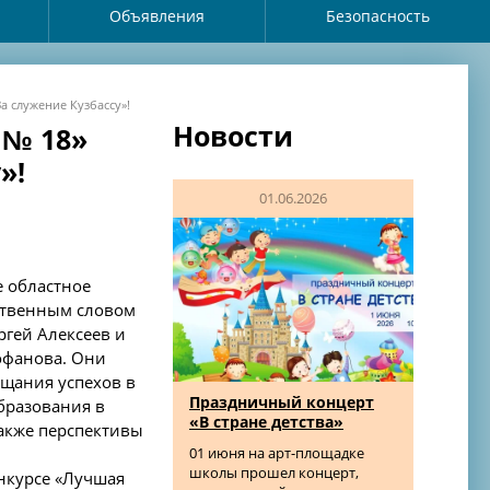
Объявления
Безопасность
а служение Кузбассу»!
Новости
 № 18»
»!
01.06.2026
е областное
ственным словом
ргей Алексеев и
офанова. Они
ещания успехов в
Праздничный концерт
бразования в
«В стране детства»
акже перспективы
01 июня на арт-площадке
школы прошел концерт,
онкурсе «Лучшая