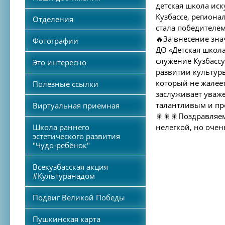
детская школа иск
Кузбассе, региона
Отделения
стала победителем
🔥За внесение зн
Фотографии
ДО «Детская школ
служение Кузбассу
Это интересно
развитии культур
который не жалеет
Полезные ссылки
заслуживает уваж
талантливым и пр
Виртуальная приемная
🎇🎇🎇Поздравляе
Школа раннего
нелегкой, но очен
эстетического развития
"Чудо-ребёнок"
Всекузбасская акция
#Культуранадом
Подвиг Великой Победы
Пушкинская карта