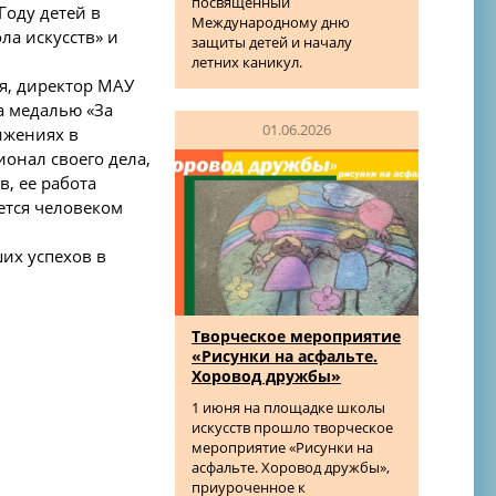
посвященный
Году детей в
Международному дню
ла искусств» и
защиты детей и началу
летних каникул.
я, директор МАУ
а медалью «За
01.06.2026
тижениях в
онал своего дела,
, ее работа
яется человеком
их успехов в
Творческое мероприятие
«Рисунки на асфальте.
Хоровод дружбы»
1 июня на площадке школы
искусств прошло творческое
мероприятие «Рисунки на
асфальте. Хоровод дружбы»,
приуроченное к