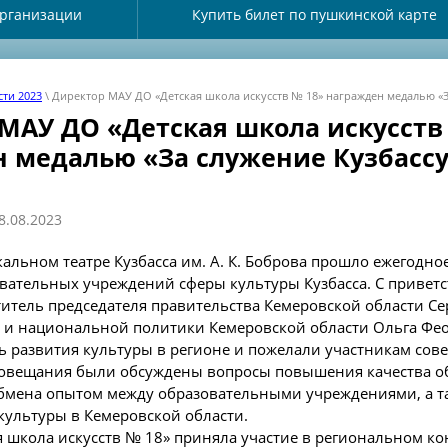
организации
Купить билет по пушкинской карте
ти 2023
\ Директор МАУ ДО «Детская школа искусств № 18» награжден медалью «З
МАУ ДО «Детская школа искусств
 медалью «За служение Кузбассу
8.08.2023
кальном театре Кузбасса им. А. К. Боброва прошло ежегодно
вательных учреждений сферы культуры Кузбасса. С привет
итель председателя правительства Кемеровской области Се
 и национальной политики Кемеровской области Ольга Фе
ь развития культуры в регионе и пожелали участникам сов
 совещания были обсуждены вопросы повышения качества о
обмена опытом между образовательными учреждениями, а т
культуры в Кемеровской области.
я школа искусств № 18» приняла участие в региональном к