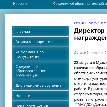
Новости
Сведения об образовательной 
Главная
\
Новости
\
Новос
Директор 
Главная
награжден
Афиша мероприятий
Информация по
Дата публикации: 2
поступлению
22 августа в Музы
Сведения об
совещание образо
образовательной
обратились замест
организации
министр культуры
отметили важност
Дистанционное обучение
работе. В рамках
сфере культуры, 
Новости
развития отрасли 
🥇МАУ ДО «Детска
Наши достижения