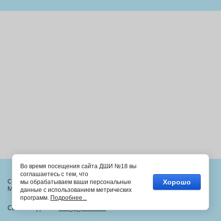
Во время посещения сайта ДШИ №18 вы
соглашаетесь с тем, что
Copyright © 2013 - 2026
Хорошо
мы обрабатываем ваши персональные
МАОУ ДОД "ДШИ №18"
данные с использованием метрических
программ.
Подробнее...
Сайт создан в:
megagroup.ru