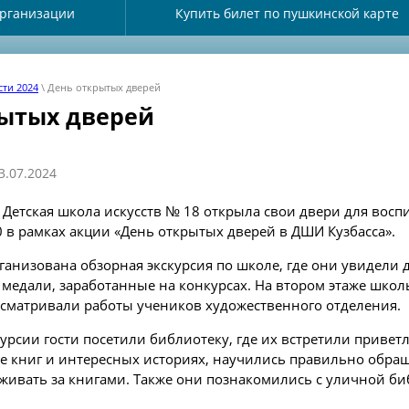
организации
Купить билет по пушкинской карте
ти 2024
\ День открытых дверей
рытых дверей
3.07.2024
 Детская школа искусств № 18 открыла свои двери для вос
0 в рамках акции «День открытых дверей в ДШИ Кузбасса».
ганизована обзорная экскурсия по школе, где они увидели
 медали, заработанные на конкурсах. На втором этаже школ
сматривали работы учеников художественного отделения.
урсии гости посетили библиотеку, где их встретили привет
е книг и интересных историях, научились правильно обращ
живать за книгами. Также они познакомились с уличной би