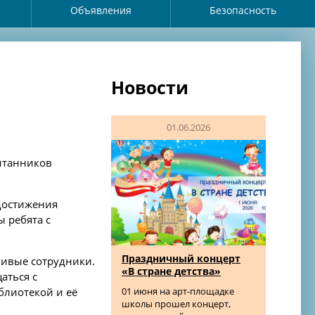
Объявления
Безопасность
Новости
01.06.2026
питанников
 достижения
ы ребята с
Праздничный концерт
ливые сотрудники.
«В стране детства»
аться с
01 июня на арт-площадке
блиотекой и её
школы прошел концерт,