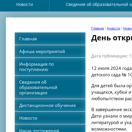
Новости
Сведения об образовательной 
Главная
\
Новости
\
Новос
День отк
Главная
Афиша мероприятий
Дата публикации: 1
Информация по
12 июля 2024 года
поступлению
детского сада № 1
Сведения об
Для детей была ор
образовательной
учащихся, кубки и
организации
любопытством рас
Дистанционное обучение
В завершение экск
Дети узнали о мир
Новости
литературой и уха
возможностями.
Наши достижения