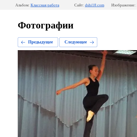
Альбом:
Классная работа
Сайт:
dshi18.com
Изображение: 
Фотографии
Предыдущее
Следующее